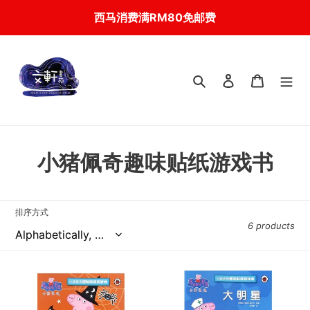
Skip
西马消费满RM80免邮费
to
content
搜索
登入
我的购物
C
小猪佩奇趣味贴纸游戏书
o
l
排序方式
6 products
l
e
【预
小
c
购】
猪
小
佩