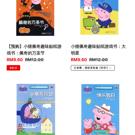
t
猪
奇
佩
趣
i
奇
味
o
趣
贴
味
纸
n
贴
游
纸
戏
:
【预购】小猪佩奇趣味贴纸游
小猪佩奇趣味贴纸游戏书：大
游
书：
戏书：佩奇的万圣节
明星
戏
大
优
RM9.60
售
RM12.00
优
RM9.60
售
RM12.00
书：
明
惠
价
惠
价
SALE
已售罄，请联系客服【轩轩】～
佩
星
价
价
奇
的
小
小
万
猪
猪
圣
佩
佩
节
奇
奇
趣
趣
味
味
贴
贴
纸
纸