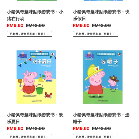
游
游
戏
戏
小猪佩奇趣味贴纸游戏书：小
小猪佩奇趣味贴纸游戏书：快
书：
书：
猪在行动
乐假日
小
快
优
RM9.60
售
RM12.00
优
RM9.60
售
RM12.00
猪
乐
惠
价
惠
价
已售罄，请联系客服【轩轩】～
已售罄，请联系客服【轩轩】～
在
假
价
价
行
日
动
小
小
猪
猪
佩
佩
奇
奇
趣
趣
味
味
贴
贴
纸
纸
游
游
戏
戏
小猪佩奇趣味贴纸游戏书：欢
小猪佩奇趣味贴纸游戏书：选
书：
书：
乐夏日
帽子
欢
选
优
RM9.60
售
RM12.00
优
RM9.60
售
RM12.00
乐
帽
惠
价
惠
价
已售罄，请联系客服【轩轩】～
已售罄，请联系客服【轩轩】～