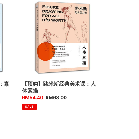
【预
购】
路
米
斯
经
典
美
术
课：
人
体
素
：素
【预购】路米斯经典美术课：人
描
体素描
优
RM54.40
售
RM68.00
惠
价
SALE
价