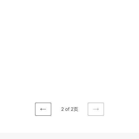
2 of 2页
上
下
一
一
页
页