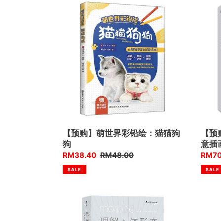
【预
【预
购】
购】
萌
路
世
米
界
斯
彩
经
铅
典
绘：
美
猫
术
猫
课：
狗
创
狗
意
插
【预购】萌世界彩铅绘：猫猫狗
【预
画
狗
意插
优
RM38.40
售
RM48.00
优
RM70
惠
价
惠
SALE
SALE
价
价
【预
购】
理