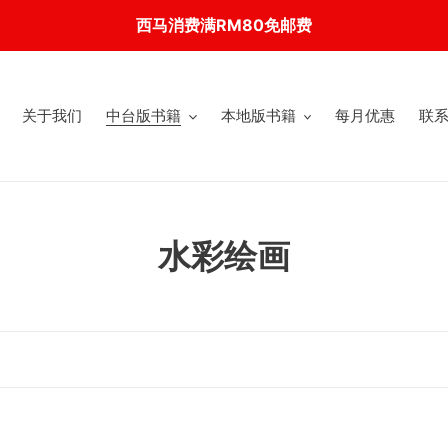
西马消费满RM80免邮费
关于我们
中台版书籍
本地版书籍
每月优惠
联
C
水彩绘画
o
l
l
e