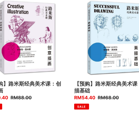
c
【预
购】
t
路
米
i
斯
o
经
典
n
美
术
:
课：
素
描
基
购】路米斯经典美术课：创
【预购】路米斯经典美术课
础
画
描基础
.40
售
RM88.00
优
RM54.40
售
RM68.00
价
惠
价
SALE
价