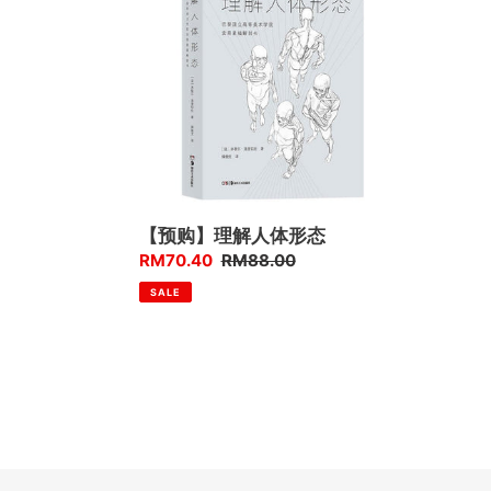
解
人
体
形
态
【预购】理解人体形态
优
RM70.40
售
RM88.00
惠
价
SALE
价