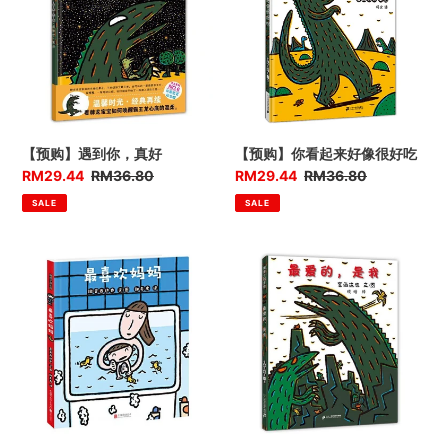
t
到
看
你，
起
i
真
来
o
好
好
像
n
很
好
:
【预购】遇到你，真好
【预购】你看起来好像很好吃
吃
优
RM29.44
售
RM36.80
优
RM29.44
售
RM36.80
惠
价
惠
价
SALE
SALE
价
价
【预
【预
购】
购】
最
最
喜
爱
欢
的，
妈
是
妈
我