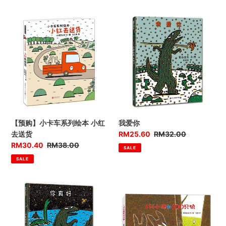
【预
我
购】
爱
小
你
卡
车
系
列
绘
本
小
【预购】小卡车系列绘本 小红
我爱你
红
优
RM25.60
售
RM32.00
去送货
去
惠
价
优
RM30.40
售
RM38.00
SALE
送
价
惠
价
SALE
货
价
你
1
真
只
好
小
猪