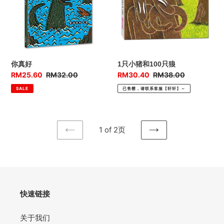
和
100
只
狼
你真好
1只小猪和100只狼
优
RM25.60
售
RM32.00
优
RM30.40
售
RM38.00
惠
价
惠
价
SALE
已售罄，请联系客服【轩轩】～
价
价
1 of 2页
上
下
一
一
页
页
快速链接
关于我们