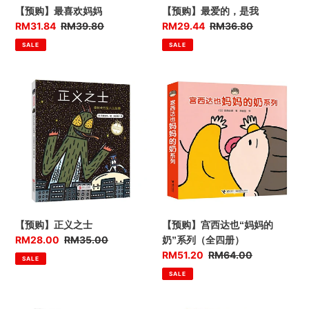
【预购】最喜欢妈妈
【预购】最爱的，是我
优
RM31.84
售
RM39.80
优
RM29.44
售
RM36.80
惠
价
惠
价
SALE
SALE
价
价
【预
【预
购】
购】
正
宫
义
西
之
达
士
也“妈
妈
的
奶”系
列
【预购】正义之士
【预购】宫西达也“妈妈的
（全
优
RM28.00
售
RM35.00
奶”系列（全四册）
四
惠
价
优
RM51.20
售
RM64.00
SALE
册）
价
惠
价
SALE
价