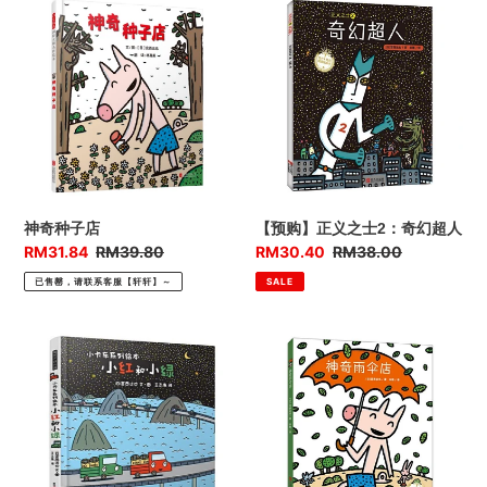
神
【预
奇
购】
种
正
子
义
店
之
士
2：
奇
幻
超
神奇种子店
【预购】正义之士2：奇幻超人
人
优
RM31.84
售
RM39.80
优
RM30.40
售
RM38.00
惠
价
惠
价
已售罄，请联系客服【轩轩】～
SALE
价
价
小
【预
卡
购】
车
神
系
奇
列
雨
绘
伞
本
店