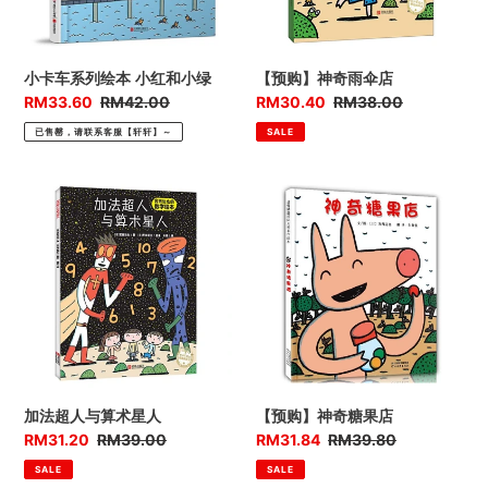
小
红
和
小卡车系列绘本 小红和小绿
【预购】神奇雨伞店
小
优
RM33.60
售
RM42.00
优
RM30.40
售
RM38.00
绿
惠
价
惠
价
已售罄，请联系客服【轩轩】～
SALE
价
价
加
【预
法
购】
超
神
人
奇
与
糖
算
果
术
店
星
人
加法超人与算术星人
【预购】神奇糖果店
优
RM31.20
售
RM39.00
优
RM31.84
售
RM39.80
惠
价
惠
价
SALE
SALE
价
价