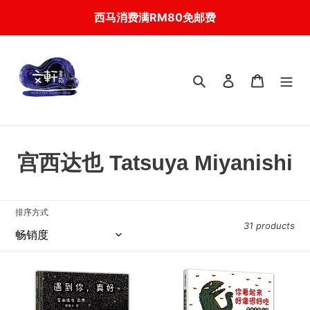
Skip
西马消费满RM80免邮费
to
content
搜索
登入
我的购物
C
宫西达也 Tatsuya Miyanishi
o
l
排序方式
31 products
l
e
【预
【预
c
购】
购】
遇
你