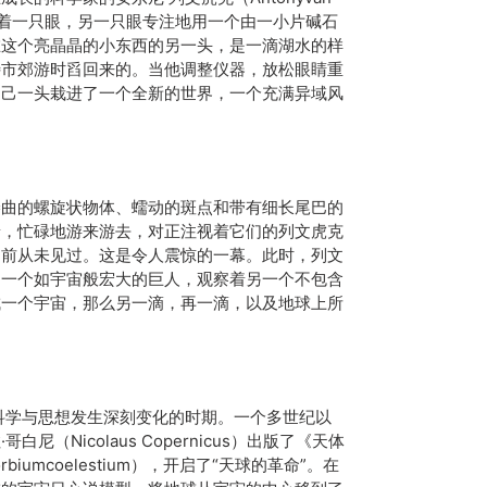
正紧闭着一只眼，另一只眼专注地用一个由一小片碱石
在这个亮晶晶的小东西的另一头，是一滴湖水的样
特市郊游时舀回来的。当他调整仪器，放松眼睛重
自己一头栽进了一个全新的世界，一个充满异域风
蜷曲的螺旋状物体、蠕动的斑点和带有细长尾巴的
着，忙碌地游来游去，对正注视着它们的列文虎克
之前从未见过。这是令人震惊的一幕。此时，列文
是一个如宇宙般宏大的巨人，观察着另一个不包含
成一个宇宙，那么另一滴，再一滴，以及地球上所
方科学与思想发生深刻变化的时期。一个多世纪以
尼（Nicolaus Copernicus）出版了《天体
usorbiumcoelestium），开启了“天球的革命”。在