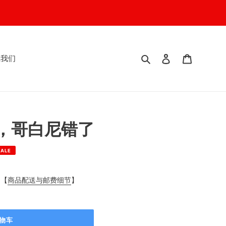
搜索
登入
我的购物
系我们
，哥白尼错了
SALE
阅【
商品配送与邮费细节
】
物车