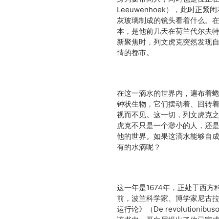
Leeuwenhoek），此时
灰玻璃制成的镜头看着什么。
本，是他前几天在荷兰代尔夫
新聚焦时，列文虎克突然发现
情的都市。
在这一滴水的世界内，遍布着
钟状生物，它们摆动着、回转
视而不见。这一切，列文虎克
虎克不只是一个渺小的人，还
他的世界。如果这滴水能够自
有的水滴呢？
这一年是1674年，正处于西
前，波兰科学家、博学家尼古拉·哥白
运行论》（De revolutionib