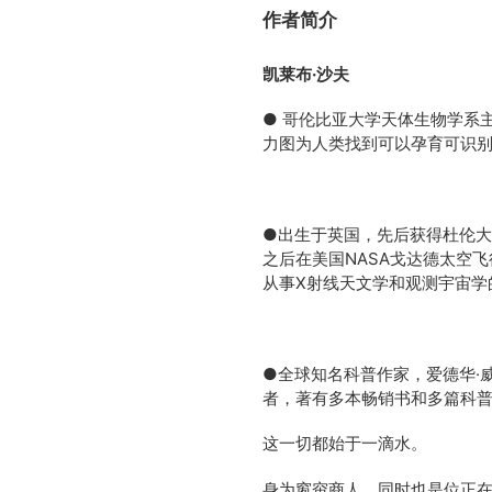
作者简介
凯莱布·沙夫
● 哥伦比亚大学天体生物学系
力图为人类找到可以孕育可识
●出生于英国，先后获得杜伦
之后在美国NASA戈达德太空
从事X射线天文学和观测宇宙学
●全球知名科普作家，爱德华·
者，著有多本畅销书和多篇科
这一切都始于一滴水。
身为窗帘商人，同时也是位正在成