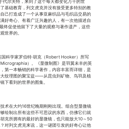
出生于代尔夫特，来到了这个每天都变化万千的世
除了基础教育，列文虎克并没有接受更多特别的教
将自己打造成了一个从事亚麻织品与毛织品交易的
充满好奇心、有着广泛兴趣的人，有一次他描述自
征最终促使他留下了大量的观察与著作遗产，这些
微观世界的。
科学家罗伯特·胡克（Robert Hooker）所写
crographia）。《显微制图》是羽翼未丰的英
物，第一本畅销的科学著作，内容丰富而详细，是
放大纹理图的聚宝盆——从昆虫到矿物、鸟羽及植
微镜下看到的世界的图集。
技术在大约16世纪晚期刚刚出现。组合型显微镜
能够绘制出所有这些不可思议的东西，仿佛它们就
胡克所拥有的最好的显微镜，也只能放大10～50
呢？对列文虎克来说，这一谜团引发的好奇心让他