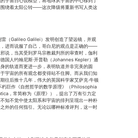
成的宇宙日心说模型，将地球从宇宙的中心移到了
并围绕着太阳公转——这次降级将重新书写人类这
Galileo Galilei）发明创造了望远镜，并观
位，进而说服了自己，哥白尼的观点是正确的——
端邪说，当其受到罗马宗教裁判所的审查时，伽利
约翰尼斯·开普勒（Johannes Kepler）通
本身的轨道而更进一步，表明轨道并非完美的圆
关于宇宙的所有观念都变得站不住脚。而从我们知
期往后推十几年，伟大的英国科学家艾萨克·牛顿
的不朽巨作《自然哲学的数学原理》（Philosophia
 Mathematica，常简称为《原理》），提出了万有引力定
在不知不觉中使太阳系和宇宙的排列呈现出一种朴
学之外的任何指引。无论以哪种标准评判，这一时
。