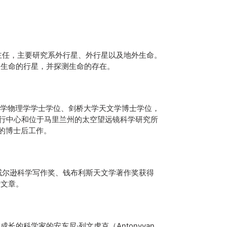
主任，主要研究系外行星、外行星以及地外生命。
别生命的行星，并探测生命的存在。
大学物理学学士学位、剑桥大学天文学博士学位，
飞行中心和位于马里兰州的太空望远镜科学研究所
的博士后工作。
威尔逊科学写作奖、钱布利斯天文学著作奖获得
普文章。
长的科学家的安东尼·列文虎克（Antonyvan