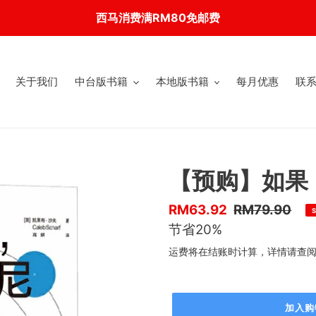
西马消费满RM80免邮费
关于我们
中台版书籍
本地版书籍
每月优惠
联
【预购】如果
优
RM63.92
售
RM79.90
惠
节省20%
价
价
运费将在结账时计算，详情请查
加入购