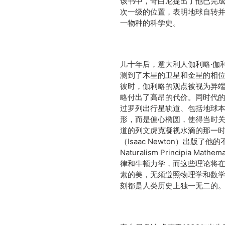
该书中，哥白尼提出了他已完
次一级的位置，表明地球自转
一物种的科学史。
几十年后，意大利人伽利略·伽利雷（
测到了木星的卫星和金星的相
彼时，伽利略的观点被视为异
略付出了高昂的代价。同时代的德国人
过罗列出行星轨道、包括地球
形，而是偏心椭圆，使得当时
道的列文虎克凝视水滴的那一时
（Isaac Newton）出版了他
Naturalism Principia
律和牛顿力学，而这些理论将
素的美，无须遵照物理学和数
刻都是人类历史上独一无二的