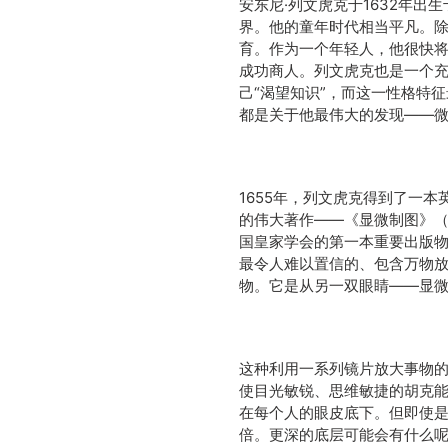
安东尼·列文虎克于1632年
界。他的童年时代相当平凡。
育。作为一个年轻人，他很快
成功商人。列文虎克也是一个
己“渴望知识”，而这一性格特
都是关于他最伟大的发现——
1655年，列文虎克得到了一本英国
的伟大著作——《显微制图》（Mi
国皇家学会的第一本重要出版
最令人难以置信的、包含万物
物。它是从另一双眼睛——显
这种利用一系列镜片放大事物的
使目光敏锐、思维敏捷的胡克
在每个人的眼皮底下。但即使是
倍。更深的底层可能会有什么