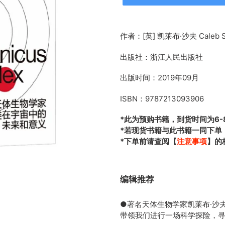
正
在
作者：[英] 凯莱布·沙夫 Caleb S
添
加
出版社：浙江人民出版社
商
品
出版时间：2019年09月
到
您
ISBN：9787213093906
的
*此为预购书籍，到货时间为6-
购
*若现货书籍与此书籍一同下单
物
*下单前请查阅【
注意事项
】的
车
编辑推荐
●著名天体生物学家凯莱布·沙
带领我们进行一场科学探险，