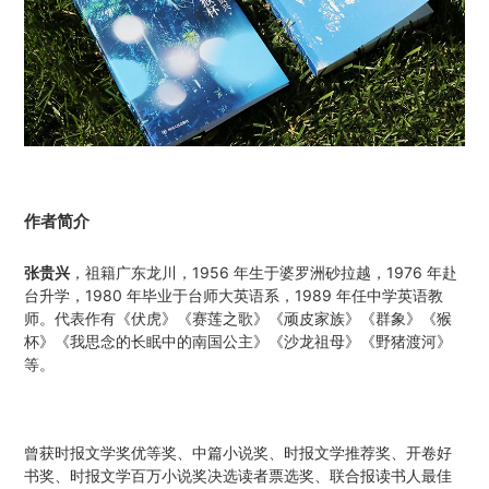
作者简介
张贵兴
，祖籍广东龙川，1956 年生于婆罗洲砂拉越，1976 年赴
台升学，1980 年毕业于台师大英语系，1989 年任中学英语教
师。代表作有《伏虎》《赛莲之歌》《顽皮家族》《群象》《猴
杯》《我思念的长眠中的南国公主》《沙龙祖母》《野猪渡河》
等。
曾获时报文学奖优等奖、中篇小说奖、时报文学推荐奖、开卷好
书奖、时报文学百万小说奖决选读者票选奖、联合报读书人最佳