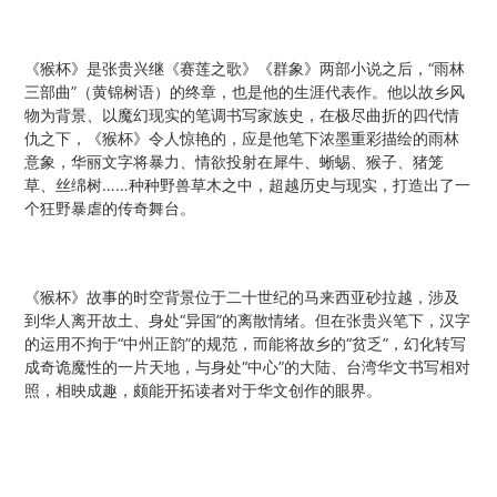
《猴杯》是张贵兴继《赛莲之歌》《群象》两部小说之后，“雨林
三部曲”（黄锦树语）的终章，也是他的生涯代表作。他以故乡风
物为背景、以魔幻现实的笔调书写家族史，在极尽曲折的四代情
仇之下，《猴杯》令人惊艳的，应是他笔下浓墨重彩描绘的雨林
意象，华丽文字将暴力、情欲投射在犀牛、蜥蜴、猴子、猪笼
草、丝绵树……种种野兽草木之中，超越历史与现实，打造出了一
个狂野暴虐的传奇舞台。
《猴杯》故事的时空背景位于二十世纪的马来西亚砂拉越，涉及
到华人离开故土、身处“异国”的离散情绪。但在张贵兴笔下，汉字
的运用不拘于“中州正韵”的规范，而能将故乡的“贫乏”，幻化转写
成奇诡魔性的一片天地，与身处“中心”的大陆、台湾华文书写相对
照，相映成趣，颇能开拓读者对于华文创作的眼界。