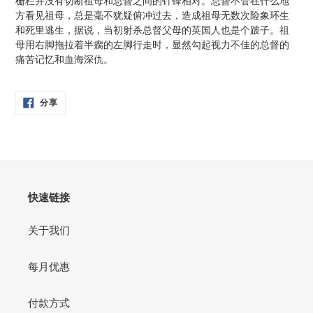
栅栏并没有切断祖母和总督之间的针锋相对。总督不管在什么地
方看见祖母，总是毫不犹疑俯冲过去，造成祖母无数次险象环生
和死里逃生，据说，当初射杀总督父母的英国人也是个跛子。祖
母用右脚拖拉着半瘸的左脚行走时，显然勾起视力不佳的总督的
痛苦记忆和血海深仇。
分
分享
享
在
脸
书
快速链接
关于我们
每月优惠
付款方式