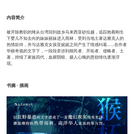
内容简介
被开除教职的雉从台湾回到故乡马来西亚砂拉越，追踪抱着刚生
下婴儿不知去向的妹妹丽妹进入雨林，受到当地土著达雅克人的
热情款待，并与达雅克女孩亚妮妮之间产生了情感纠葛……在作者
华丽奇诡的文字下，一段段牵涉到殖民者、开拓者、侵略者、土
著，持续了家族四代，血腥阴暗、摄人心魄的恩怨情仇逐渐浮
现。
书摘 · 插画