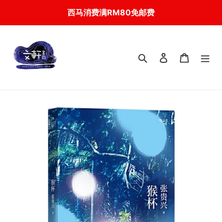
Skip
西马消费满RM80免邮费
to
content
搜索
登入
我的购物