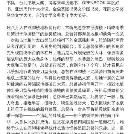
书奖、台北书展大奖、博客来年度选书、OPENBOOK 年度好
书、亚洲周刊十大小说、金鼎奖图书类文学图书奖、花踪文学奖
马华文学大奖、台湾文学金典奖年度大奖等。
雉八月大在浮脚楼地板爬行时，常听见总督在浮脚楼下啃吃雨季
后繁衍于浮脚楼下的蕨类植物。总督背部摩擦地板和前角一次又
一次敲击地板时发出类似丝棉树下的金属搔刮声，雉追随那声音
从客厅爬到厨房，从厨房爬到后阳台，看见总督像番刀的长角首
先出现围绕阳台的木栏外，随后是两只蚬壳般的大耳，像披着多
层战甲的庞大灰色身体，雄伟的臀部，木薯般的尾巴，碌碡般的
大腿和三蹄足印。总督渐行渐远，直到它转了个弯，雉才看见它
几乎贴地行走的关刀型头颅。总督在浮脚楼下尤其爱用前角捶击
地板上拣菜的祖母，常将祖母骚扰得勃然大怒，用她半瘸的左脚
和健康的右脚踢踩地板破口大骂。总督趁祖母离开时，撞毁地板
伸出关刀型头颅啃吃撒落满地的青菜黄瓜绿豆，等祖母挥舞祖父
缠着钢丝的藤条赶回时，总督早已飘然远去。此兽瞎了一眼，视
力奇差，接近半盲，但听力、嗅觉远胜猎犬，它大概嗅到了地板
上祖母正在挑拣的新鲜菜豆。总督有一次甚至将祖母嫁到余家的
唯一嫁妆——一个清朝的针线盒——用它的锐蹄捶踩得面目全
非，人兽从此反目成仇。祖父在浮脚楼四周围起一道栅栏后，雉
终于失去在浮脚楼像寻找什么遁地怪兽追踪总督的乐趣。这一道