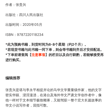
在
作者：张贵兴
添
加
出版社：四川人民出版社
商
品
出版时间：2020年05月
到
您
ISBN：9787220118234
的
购
*此为预购书籍，到货时间为6-8个星期（约2个月）。
物
*若现货书籍与此书籍一同下单，则会等书籍到齐后才安排配送。
车
*下单前请查阅【
注意事项
】的栏目以及自行斟酌，若能够接受再
进行购买。
编辑推荐
张贵兴是堪与李永平相提并论的马华文学重量级作家，他的文字
密实华丽、浸淫漫漶，在港台及海外华文严肃文学创作者中，像
他一样对于文本细节极致雕琢，又能驾驭一整个宏大长篇故事的
华文小说写作者，屈指可数。