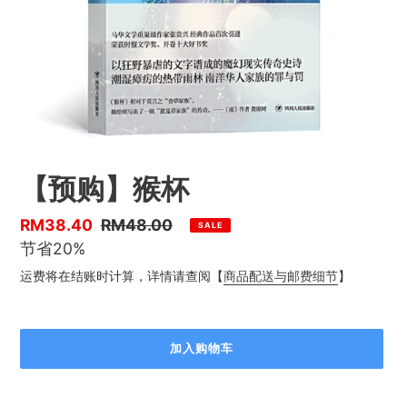
【预购】猴杯
优
RM38.40
售
RM48.00
SALE
惠
节省20%
价
价
运费将在结账时计算，详情请查阅【
商品配送与邮费细节
】
加入购物车
正