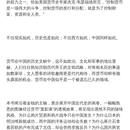
的权力之一。恰如美国货币史学家杰克·韦瑟福德所言，“控制货币
是一场伟大的斗争，控制货币的发行和分配，就是为了控制财
富、资源和全人类。”
不仅现实如此，历史也是如此；不仅西方如此，中国同样如此。
货币在中国的历史文献中，远不如政治、文化和军事的地位显
赫。人们往往熟知历朝历代帝王的文韬武略，对将相名臣的事迹
如数家珍，文人墨客的诗歌趣闻更是代代相传，而货币却鲜有抛
头露面的机会。货币在中国似乎是一个被遗忘已久的领域。
本书将沿着金钱的主轴，逐步展开中国近代史的画卷。一幅幅熟
悉的图像经过货币“显影液”的透视效果，将呈现出迥然不同的脉络
风格。为什么鸦片贸易和鸦片战争只在中国发生？为什么日本的
明治维新能成功，而中国的洋务运动却会失败？为什么蒋介石拿
着苏联的卢布完成了北伐，却会突然变脸反共？为什么国共两党