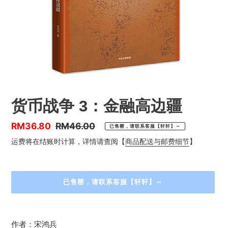
货币战争 3：金融高边疆
优
RM36.80
售
RM46.00
已售罄，请联系客服【轩轩】～
惠
价
运费将在结账时计算，详情请查阅【
商品配送与邮费细节
】
价
已售罄，请联系客服【轩轩】～
正
在
作者：宋鸿兵