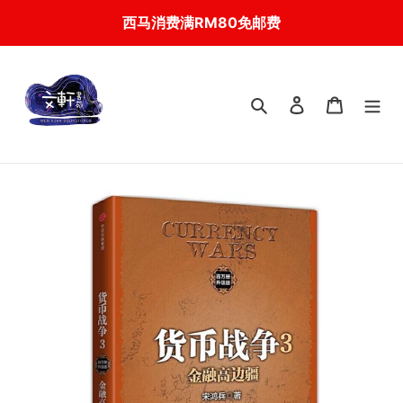
Skip
西马消费满RM80免邮费
to
content
搜索
登入
我的购物