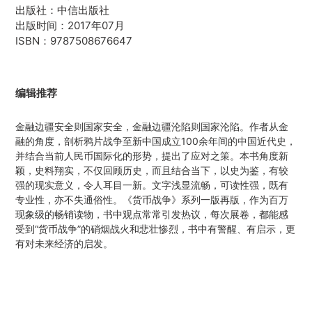
添
出版社：中信出版社
加
出版时间：2017年07月
商
ISBN：9787508676647
品
到
您
的
编辑推荐
购
物
金融边疆安全则国家安全，金融边疆沦陷则国家沦陷。作者从金
车
融的角度，剖析鸦片战争至新中国成立100余年间的中国近代史，
并结合当前人民币国际化的形势，提出了应对之策。本书角度新
颖，史料翔实，不仅回顾历史，而且结合当下，以史为鉴，有较
强的现实意义，令人耳目一新。文字浅显流畅，可读性强，既有
专业性，亦不失通俗性。《货币战争》系列一版再版，作为百万
现象级的畅销读物，书中观点常常引发热议，每次展卷，都能感
受到“货币战争”的硝烟战火和悲壮惨烈，书中有警醒、有启示，更
有对未来经济的启发。