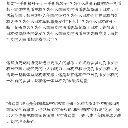
都要“一手抓枪杆子，一手抓钱袋子”？为什么蒋介石能够统一货币
却不能维护货币主权？为什么国民党的法币改革激怒了日本，引
诱着英国，却最终扑入美国的怀抱？为什么日本会存在皇权与金
权之争？为什么日本军队总是发生“下克上”？为什么日本政变不
断、刺杀成风？为什么国民党的法币改革刺激了日本，并加速了
日本侵华战争的爆发？为什么国民党的法币最终走向崩溃，而共
产党的人民币却能横空出世？
这些历史疑问迫使我进行更深入的思考，并逐渐认识到货币发行
权对中国近现代史的巨大影响力。而构成和行使货币发行权，则
需要一整套体系架构来支撑，这是我在这本书中对货币发行权的
一种新的认识，我将这一体系称为“金融高边疆”。
“高边疆”理论是美国陆军中将格雷厄姆于20世纪80年代初提出的
国家安全新思维，他继马汉的“海权论”和杜黑的“空权论”之后，提
出太空也是主权国家必须捍卫的“高边疆”，并形成了美国星球大战
计划的理论基础。