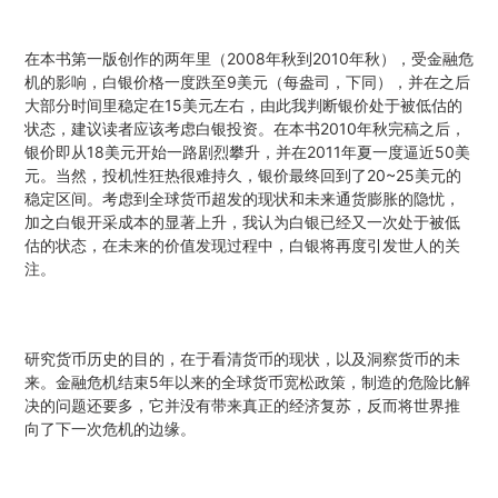
在本书第一版创作的两年里（2008年秋到2010年秋），受金融危
机的影响，白银价格一度跌至9美元（每盎司，下同），并在之后
大部分时间里稳定在15美元左右，由此我判断银价处于被低估的
状态，建议读者应该考虑白银投资。在本书2010年秋完稿之后，
银价即从18美元开始一路剧烈攀升，并在2011年夏一度逼近50美
元。当然，投机性狂热很难持久，银价最终回到了20~25美元的
稳定区间。考虑到全球货币超发的现状和未来通货膨胀的隐忧，
加之白银开采成本的显著上升，我认为白银已经又一次处于被低
估的状态，在未来的价值发现过程中，白银将再度引发世人的关
注。
研究货币历史的目的，在于看清货币的现状，以及洞察货币的未
来。金融危机结束5年以来的全球货币宽松政策，制造的危险比解
决的问题还要多，它并没有带来真正的经济复苏，反而将世界推
向了下一次危机的边缘。