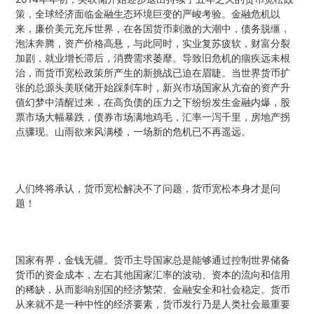
策，全球经济面临金融生态环境巨变的严峻考验。金融危机以
来，廉价美元充斥世界，在各国货币刺激的大潮中，债务脱缰，
泡沫奔腾，资产价格高悬，与此同时，实业复苏疲软，财富分裂
加剧，就业增长滞后，消费需求萎靡。导致旧危机的痼疾远未根
治，而货币宽松政策所产生的新挑战已迫在眉睫。当世界货币扩
张的总源头美联储开始踩刹车时，新兴市场国家从亢奋的资产升
值幻梦中清醒过来，在高负债的压力之下纷纷发生金融内爆，股
票市场大幅暴跌，债券市场满地鸡毛，汇率一泻千里，房地产拐
点骤现。山雨欲来风满楼，一场新的危机已不再遥远。
人们终将承认，货币宽松解决不了问题，货币宽松本身才是问
题！
国家有界，金钱无疆。货币主导国家总是能够通过控制世界储备
货币的资金成本，左右其他国家汇率的波动、资本的流向和信用
的稀缺，从而影响别国的经济繁荣、金融安全和社会稳定。货币
从来就不是一种中性的经济要素，货币发行乃是人类社会最重要