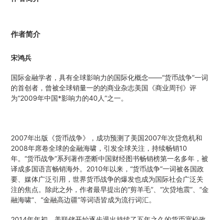
作者简介
宋鸿兵
国际金融学者，具有全球影响力的国际化概念——“货币战争”一词
的首创者，曾被全球
销量一的
的商业杂志美国《商业周刊》评
为“2009年中国*影响力的40人”之一。
2007年出版《货币战争》，成功预测了美国2007年次贷危机和
2008年席卷全球的金融海啸，引发全球关注，持续畅销10
年。“货币战争”系列著作垄断中国财经图书畅销榜第一名多年，被
译成多国语言畅销海外。2010年以来，“货币战争”一词被各国政
要、媒体广泛引用，世界货币战争的爆发也成为国际社会广泛关
注的焦点。除此之外，作者最早提出的“剪羊毛”、“次贷地震”、“金
融海啸”、“金融高边疆”等词语皆成为流行词汇。
2014年年初，美联储开始逐步退出持续了五年之久的货币宽松政