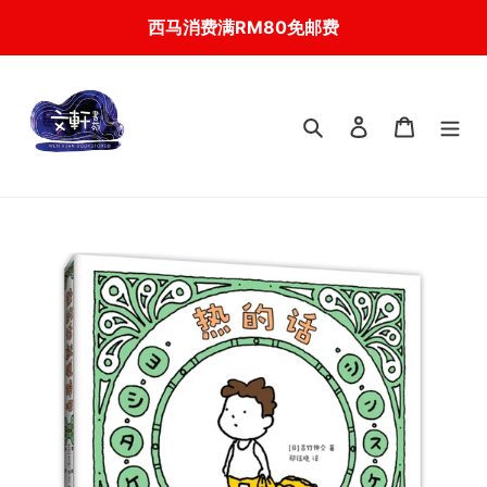
Skip
西马消费满RM80免邮费
to
content
搜索
登入
我的购物