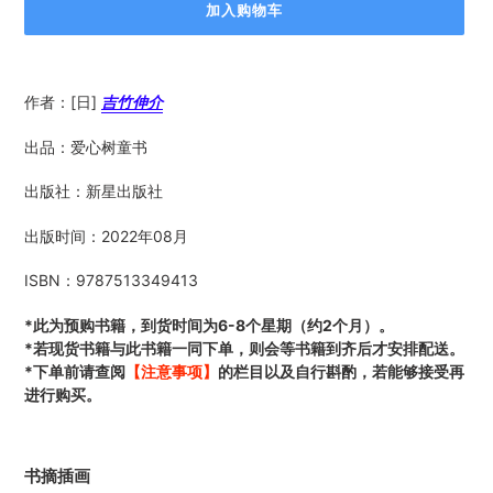
加入购物车
正
在
作者：[日]
吉竹伸介
添
加
出品：爱心树童书
商
品
出版社：新星出版社
到
您
出版时间：2022年08月
的
购
ISBN：9787513349413
物
车
*此为预购书籍，到货时间为6-8个星期（约2个月）。
*若现货书籍与此书籍一同下单，则会等书籍到齐后才安排配送。
*下单前请查阅
【注意事项】
的栏目以及自行斟酌，若能够接受再
进行购买。
书摘插画