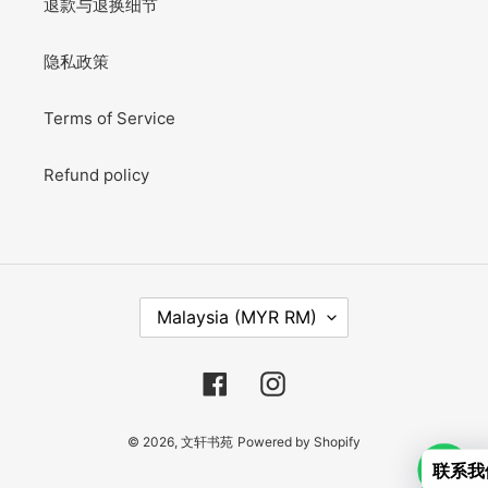
退款与退换细节
隐私政策
Terms of Service
Refund policy
C
Malaysia (MYR RM)
O
U
N
Facebook
Instagram
T
R
Y
© 2026,
文轩书苑
Powered by Shopify
/
联系我
R