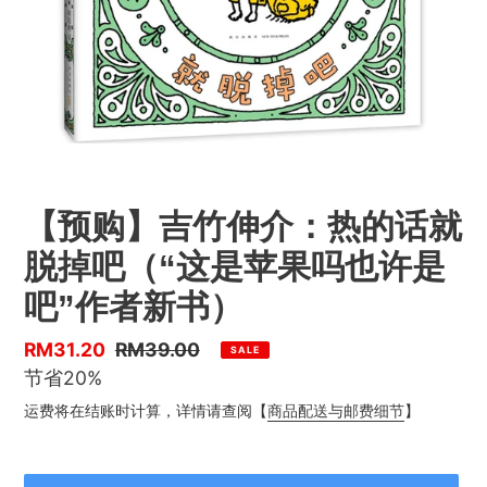
【预购】吉竹伸介：热的话就
脱掉吧（“这是苹果吗也许是
吧”作者新书）
优
RM31.20
售
RM39.00
SALE
惠
节省20%
价
价
运费将在结账时计算，详情请查阅【
商品配送与邮费细节
】