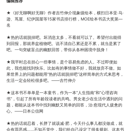
编辑推荐
★《好无聊啊好无聊》作者吉竹伸介现象级绘本，横扫日本亚·马·
逊、茑屋、纪伊国屋等15家书店排行榜，MOE绘本书店大奖第—
名
★热的话就脱掉吧。坏消息太多，不看就可以了。希望付出能得
到回报，那就养盆植物吧。说不清自己累还是不累，就当是累了
吧。一句突破盲点的幽默回答，带你从各种困境中脱身！
★我平时总在担心一些事情，是个容易焦虑的人。不过即便如
此，我也能找到快乐。比如有的事情做不好，我就放弃不做。如
果世界上的问题都能用“热的话就脱掉吧”这样简单的方式来思考，
生活一定会轻松很多吧。——吉竹伸介
★这本书不单单是一本童书，作为一本“人生指南”和“心理咨询
书”，引起了所有年龄段读者的共鸣。男女老少在生活中遇到的问
题，都能从这本书中找到幽默又简单的回答，治·愈现代人疲惫的
心。——日本公信网
★热的话就忍着，长胖了就该减·肥，今天什么事儿都没做成，就
会有罪恶感……不知不觉中，我们给自己设定了很多规则。这本书