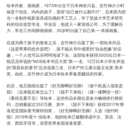
绘本作家、插画家，1973年出生于日本神奈川县。吉竹伸介小时
候是个怕生、内向的孩子，觉得“自己做什么都不行”，后来因为想
当一名制作电影道具或玩偶的手工艺人，学了筑波大学艺术研究
科的综合造型专业。毕业后，他进入一家游戏公司，为了缓解压
力，常在工作间隙画插画，30岁时出版了自己第-一本插画集。
在成为两个孩子的爸爸之后，吉竹伸介出版了第-一部绘本作品
《这是苹果吗也许是吧》，孩子能从书中感受到“自由想象”的乐
趣，一个人也可以乐呵呵地读下去。这部绘本获得3000位日本一
线店员评选的“MOE绘本书店大奖”第-一名、12万日本小学生评选
的“我喜欢的童书”总决选第三名、日本产经儿童出版文化奖·美术
奖。由此，吉竹伸介成为日本绘本界备受瞩目的作家。
此后，他又陆续出版了《好无聊啊好无聊》《做个机器人假装是
我》《后来呢后来怎么了》《脱不下来啦》《揉一揉啊捏一捏》
《看得见看不见》等绘本，这些作品长期位居各大畅销排行榜前
列，总销量超过350万册。其中，《脱不下来啦》获得2017年博
洛尼亚国际童书展特别奖，《好无聊啊好无聊》入选《纽约时
报》2019年度十·佳绘本。他的绘本已被翻译成中文、英语、法
语、西班牙语等，深受世界各国读者喜爱。