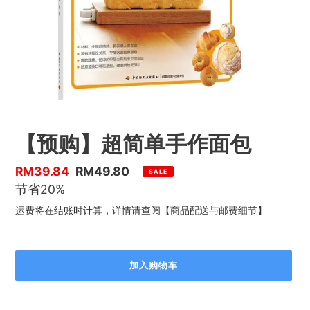
【预购】超简单手作面包
优
RM39.84
售
RM49.80
SALE
惠
节省20%
价
价
运费将在结账时计算，详情请查阅【
商品配送与邮费细节
】
加入购物车
正