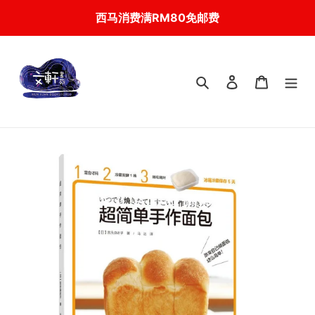
Skip
西马消费满RM80免邮费
to
content
搜索
登入
我的购物