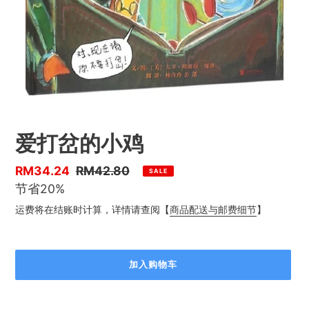
爱打岔的小鸡
优
RM34.24
售
RM42.80
SALE
惠
节省20%
价
价
运费将在结账时计算，详情请查阅【
商品配送与邮费细节
】
加入购物车
正