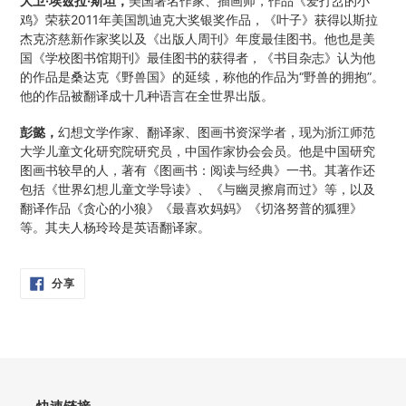
大卫·埃兹拉·斯坦，
美国著名作家、插画师，作品《爱打岔的小
鸡》荣获2011年美国凯迪克大奖银奖作品，《叶子》获得以斯拉
杰克济慈新作家奖以及《出版人周刊》年度最佳图书。他也是美
国《学校图书馆期刊》最佳图书的获得者，《书目杂志》认为他
的作品是桑达克《野兽国》的延续，称他的作品为“野兽的拥抱”。
他的作品被翻译成十几种语言在全世界出版。
彭懿，
幻想文学作家、翻译家、图画书资深学者，现为浙江师范
大学儿童文化研究院研究员，中国作家协会会员。他是中国研究
图画书较早的人，著有《图画书：阅读与经典》一书。其著作还
包括《世界幻想儿童文学导读》、《与幽灵擦肩而过》等，以及
翻译作品《贪心的小狼》《最喜欢妈妈》《切洛努普的狐狸》
等。其夫人杨玲玲是英语翻译家。
分
分享
享
在
脸
书