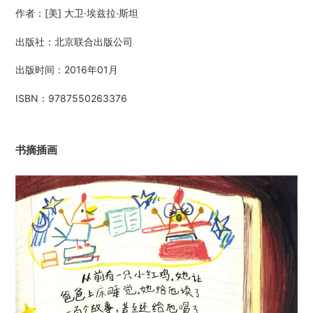
在
作者：[美] 大卫·埃兹拉·斯坦
添
加
出版社：北京联合出版公司
商
品
出版时间：2016年01月
到
您
ISBN：9787550263376
的
购
物
书摘插画
车