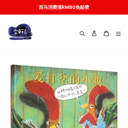
Skip
西马消费满RM80免邮费
to
content
搜索
登入
我的购物