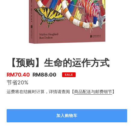
【预购】生命的运作方式
优
RM70.40
售
RM88.00
SALE
惠
节省20%
价
价
运费将在结账时计算，详情请查阅【
商品配送与邮费细节
】
加入购物车
正