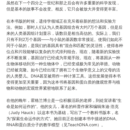
虽然在下一个四分之一世纪和那之后会有许多重要的科学发现，
但是基本的故事不会改变。相反，它只会被放大并变得更丰富。
在本书版的时候，遗传学领域正在充斥着崭新的想法和实验方
法。例如，那时人们认为人类基因组含有大约7万个基因，但是后
来的人类基因组计划显示，该数目是相当高估的。实际上，我们
只有不到2万个基因——与小鼠的基因数非常接近。使我们如此不
同于小鼠的，是我们的基因具有“混合和匹配”的灵活性，使得各种
位点和片段能够以复杂的方式排列组合。现在，随着新的实验技
术不断发展，基因治疗已经成为常规手段。现在，将基因从一种
生物体移动到另一种生物体中，已经变成极为常见的举措。动物
已经被克隆。如今已经出现了拥有三个生物学意义上的父母的活
的人类婴儿。DNA甚至被用作一种计算工具。这些发展使得本书
变得更加至关重要，因为这本书将基因和蛋白质的微观世界与植
物和动物的宏观世界紧密地联系了起来。
在他的晚年，霍格兰博士是一位积极活跃的老师，到处宣讲着“生
命是如何运作的”。他的女儿，著名的科普作家和编辑朱迪·浩克
（Judy Hauck）以这本书为基础，写出了一个教科书版本，名
为“探索生命运作的方式”。她目前正在创建本书中描述的DNA、
RNA和蛋白质分子的教学模型（见TeachDNA.com）。