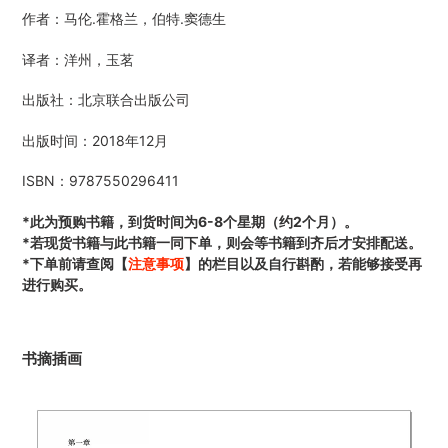
在
作者：马伦.霍格兰，伯特.窦德生
添
加
译者：洋州，玉茗
商
品
出版社：北京联合出版公司
到
您
出版时间：2018年12月
的
购
ISBN：
9787550296411
物
车
*此为预购书籍，到货时间为6-8个星期（约2个月）。
*若现货书籍与此书籍一同下单，则会等书籍到齐后才安排配送。
*下单前请查阅【
注意事项
】的栏目以及自行斟酌，若能够接受再
进行购买。
书摘插画