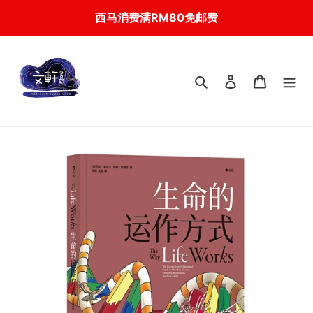
Skip
西马消费满RM80免邮费
to
content
搜索
登入
我的购物