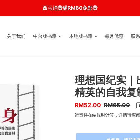
西马消费满RM80免邮费
关于我们
中台版书籍
本地版书籍
每月优惠
联
理想国纪实｜
精英的自我复
优
RM52.00
售
RM65.00
惠
价
运费将在结账时计算，详情请查
价
已售罄，请联系