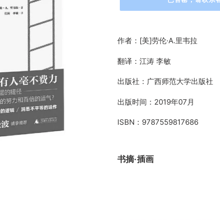
正
在
作者：[美]劳伦·A.里韦拉
添
加
翻译：江涛 李敏
商
品
出版社：广西师范大学出版社
到
您
出版时间：2019年07月
的
ISBN：9787559817686
购
物
车
书摘·插画