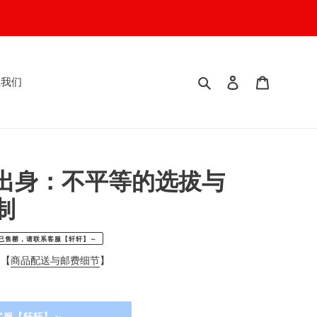
搜索
登入
我的购物
系我们
出身：不平等的选拔与
制
已售罄，请联系客服【轩轩】～
阅【
商品配送与邮费细节
】
客服【轩轩】～