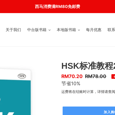
西马消费满RM80免邮费
关于我们
中台版书籍
本地版书籍
每月优惠
联
HSK标准教程
优
RM70.20
售
RM78.00
惠
节省10%
价
价
运费将在结账时计算，详情请查
加入购