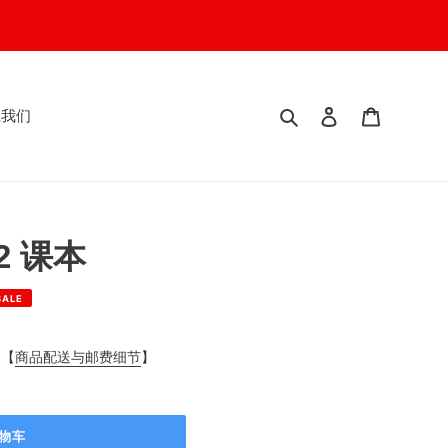
搜索
登入
我的购物
系我们
2 课本
SALE
阅【
商品配送与邮费细节
】
物车