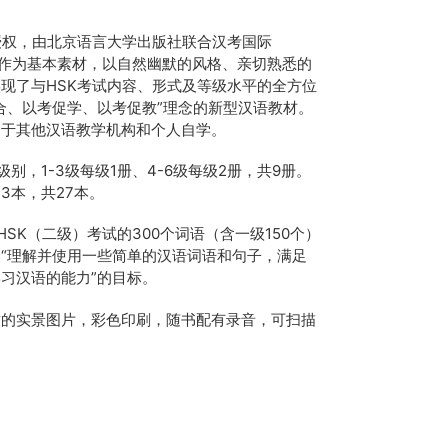
授权，由北京语言大学出版社联合汉考国际
真题作为基本素材，以自然幽默的风格、亲切熟悉的
现了与HSK考试内容、形式及等级水平的全方位
合、以考促学、以考促教”理念的新型汉语教材。
用于其他汉语教学机构和个人自学。
别，1-3级每级1册、4-6级每级2册，共9册。
3本，共27本。
HSK（二级）考试的300个词语（含一级150个）
“理解并使用一些简单的汉语词语和句子，满足
习汉语的能力”的目标。
致的实景图片，彩色印刷，随书配有录音，可扫描