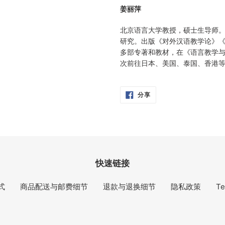
姜丽萍
北京语言大学教授，硕士生导师
研究。出版《对外汉语教学论》
多部专著和教材，在《语言教学
次前往日本、美国、泰国、香港
分
分享
享
在
脸
书
快速链接
式
商品配送与邮费细节
退款与退换细节
隐私政策
Te