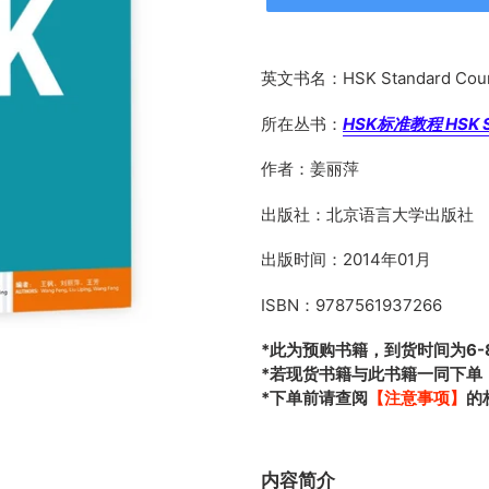
正
在
英文书名：HSK Standard Cours
添
加
所在丛书：
HSK标准教程 HSK St
商
品
作者：姜丽萍
到
您
出版社：北京语言大学出版社
的
出版时间：2014年01月
购
物
ISBN：9787561937266
车
*此为预购书籍，到货时间为6-
*若现货书籍与此书籍一同下单
*下单前请查阅
【注意事项】
的
内容简介