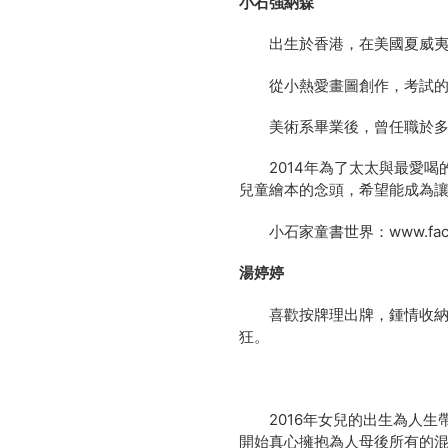
小石強納森
出生於香港，在美國夏威夷
從小熱愛畫圖創作，考試的內
美術系畢業後，曾任職於多家
2014年為了太太與最愛喝
兒童繪本的念頭，希望能成為
小石家童書世界：www.facebook
湯婷婷
喜歡按牌理出牌，鍾情收納，
狂。
2016年女兒的出生為人生
開始真心擁抱為人母後所有的