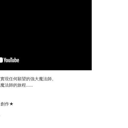
夠實現任何願望的強大魔法師。
魔法師的旅程……
本創作★
★