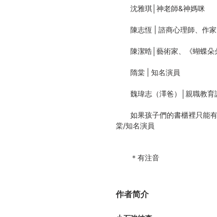
沈雅琪│神老師&神媽咪
陳志恆 | 諮商心理師、作家
陳潔晧│藝術家、《蝴蝶朵
隋棠 | 知名演員
魏瑋志（澤爸）│親職教育
如果孩子們的書櫃裡只能有1
棠/知名演員
＊有注音
作者简介