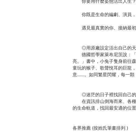
你要用什麼姿態活出人生
你既是生命的編劇、演員，
遇見最真實的你、接納最初
◎用原廠設定活出自己的天
德國哲學家萊布尼茨說：「世
亮。」書中，小兔子隻身前往
童玩的猴子、歌聲悅耳的巨龍
意……。如同繁星閃耀，每一顆
◎迷茫的日子裡找回自己的
在資訊排山倒海而來、各種角
的生命軌道，找回最安適的位
各界推薦 (按姓氏筆畫排列 )