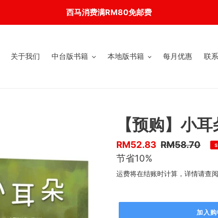
西马消费满RM80免邮费
关于我们
中台版书籍
本地版书籍
每月优惠
联
【预购】小耳
优
RM52.83
售
RM58.70
S
惠
节省10%
价
价
运费将在结账时计算，详情请查
加入购