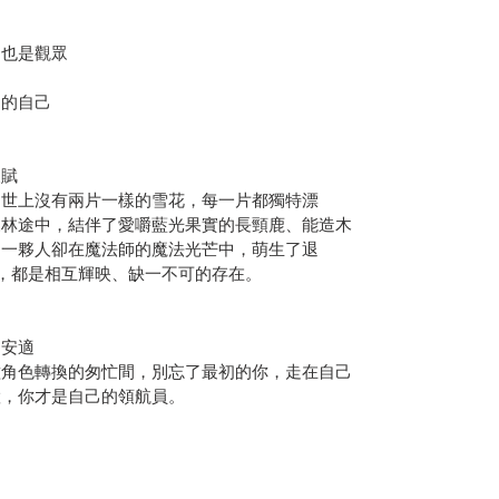
？
也是觀眾
的自己
賦
上沒有兩片一樣的雪花，每一片都獨特漂
森林途中，結伴了愛嚼藍光果實的長頸鹿、能造木
，一夥人卻在魔法師的魔法光芒中，萌生了退
，都是相互輝映、缺一不可的存在。
安適
色轉換的匆忙間，別忘了最初的你，走在自己
置，你才是自己的領航員。