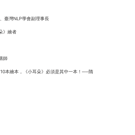
、臺灣NLP學會副理事長
朵》繪者
講師
0本繪本，《小耳朵》必須是其中一本！──隋