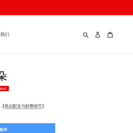
搜索
登入
我的购物
系我们
朵
ALE
阅【
商品配送与邮费细节
】
物车