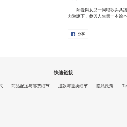
熱愛與女兒一同唱歌與共讀，
力遊說下，參與人生第一本繪
分
分享
享
在
脸
书
快速链接
式
商品配送与邮费细节
退款与退换细节
隐私政策
Te