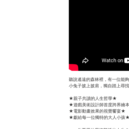
聽說遙遠的森林裡，有一位能
小兔子披上披肩，獨自踏上尋找
★親子共讀的人生哲學★
★遊戲美術設計師首度跨界繪
★電影動畫效果的視覺饗宴★
★獻給每一位獨特的大人小孩