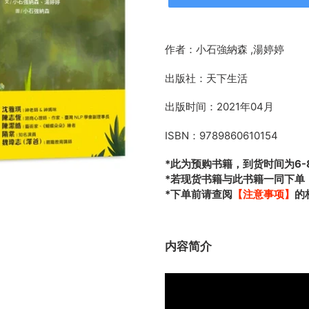
正
在
作者：小石強納森 ,湯婷婷
添
加
出版社：天下生活
商
品
出版时间：2021年04月
到
您
ISBN：9789860610154
的
*此为预购书籍，到货时间为6-
购
*若现货书籍与此书籍一同下单
物
*下单前请查阅
【注意事项】
的
车
内容简介