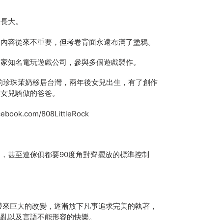
長大。
容從來不重要，但考卷背面永遠布滿了塗鴉。
知名電玩遊戲公司，參與多個遊戲製作。
的珍珠茉奶移居台灣，兩年後女兒出生，有了創作
讓女兒驕傲的爸爸。
.com/808LittleRock
甚至連傢俱都要90度角對齊擺放的標準控制
帶來巨大的改變，逐漸放下凡事追求完美的執著，
混亂以及言語不能形容的快樂。