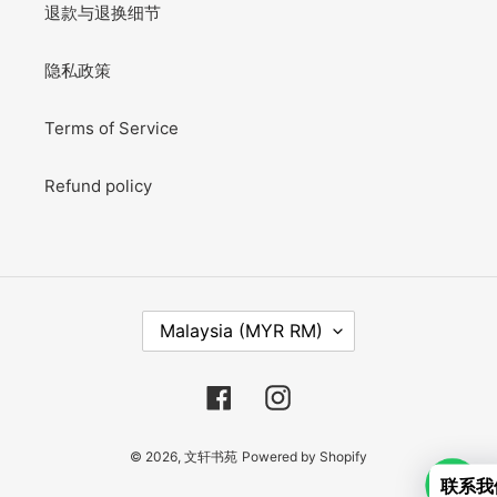
退款与退换细节
隐私政策
Terms of Service
Refund policy
C
Malaysia (MYR RM)
O
U
N
Facebook
Instagram
T
R
Y
© 2026,
文轩书苑
Powered by Shopify
/
联系我