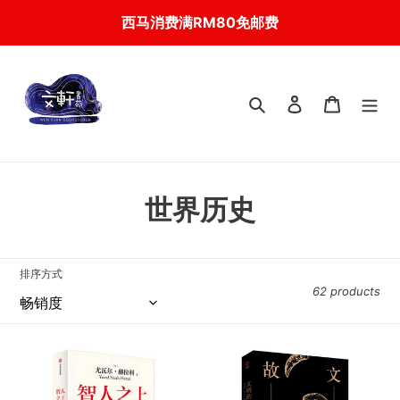
Skip
西马消费满RM80免邮费
to
content
搜索
登入
我的购物
C
世界历史
o
l
排序方式
62 products
l
e
【预
【预
c
购】
购】
智
文