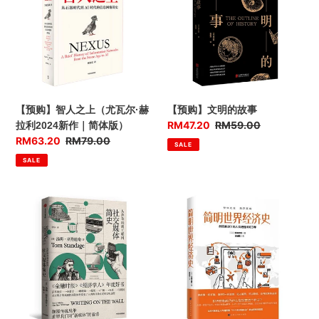
t
人
明
之
的
i
上
故
o
（尤
事
瓦
n
尔
·
:
【预购】智人之上（尤瓦尔·赫
【预购】文明的故事
赫
优
RM47.20
售
RM59.00
拉利2024新作｜简体版）
拉
惠
价
优
RM63.20
售
RM79.00
SALE
利
价
惠
价
SALE
2024
价
新
作
【预
简
｜
购】
明
简
社
世
体
交
界
版）
媒
经
体
济
简
史：
史：
金