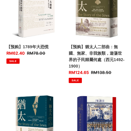
利
球
年
太
2024
史
大
人
新
恐
二
作
慌
部
｜
曲：
繁
無
体
國、
【预购】1789年大恐慌
【预购】猶太人二部曲：無
版）
無
优
RM62.40
售
RM78.00
國、無家、非我族類，遊蕩世
家、
惠
价
界的子民歸屬何處（西元1492-
SALE
非
价
1900）
我
优
RM124.65
售
RM138.50
族
惠
价
SALE
類，
价
遊
蕩
【预
【预
世
购】
购】
界
猶
汗
的
太
青
子
人：
堂
民
世
丛