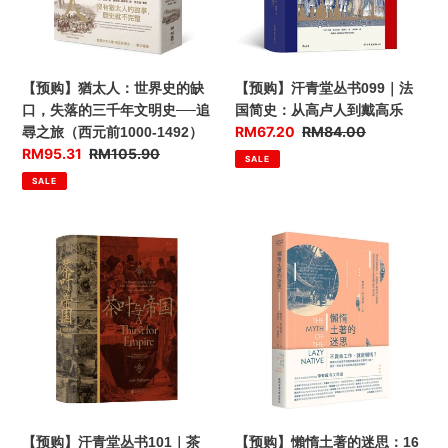
歸
界
书
屬
史
099
何
的
｜
處
缺
法
【预购】猶太人：世界史的缺
【预购】汗青堂丛书099｜法
（西
口，
国
口，失落的三千年文明史──追
国简史：从高卢人到戴高乐
元
失
简
优
RM67.20
售
RM84.00
尋之旅（西元前1000-1492）
1492-
落
史：
惠
价
优
RM95.31
售
RM105.90
SALE
1900）
的
从
价
惠
价
SALE
三
高
价
千
卢
年
人
【预
【预
文
到
购】
购】
明
戴
汗
懶
史
高
青
惰
──
乐
堂
土
追
丛
著
尋
书
的
之
101
迷
旅
｜
思：
（西
茶
16
【预购】汗青堂丛书101｜茶
【预购】懶惰土著的迷思：16