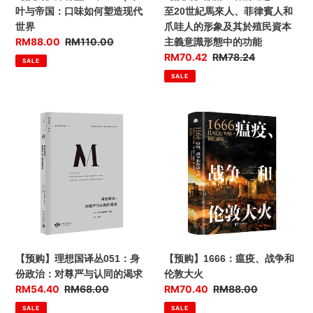
元
叶
至
叶与帝国：口味如何塑造现代
至20世紀馬來人、菲律賓人和
前
与
20
世界
爪哇人的形象及其於殖民資本
1000-
帝
世
优
RM88.00
售
RM110.00
主義意識形態中的功能
1492）
国：
紀
惠
价
优
RM70.42
售
RM78.24
SALE
口
馬
价
惠
价
SALE
味
來
价
如
人、
何
菲
【预
【预
塑
律
购】
购】
造
賓
理
1666：
现
人
想
瘟
代
和
国
疫、
世
爪
译
战
界
哇
丛
争
人
051：
和
的
身
伦
形
份
敦
【预购】理想国译丛051：身
【预购】1666：瘟疫、战争和
象
政
大
份政治：对尊严与认同的渴求
伦敦大火
及
治：
火
优
RM54.40
售
RM68.00
优
RM70.40
售
RM88.00
其
对
惠
价
惠
价
SALE
SALE
於