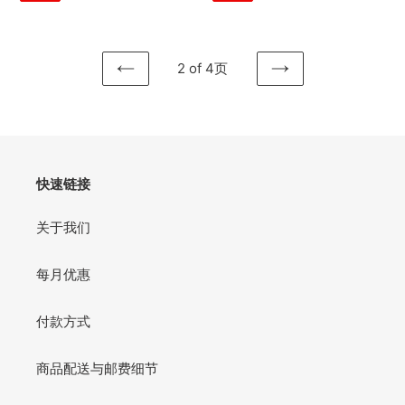
尊
价
价
殖
严
民
与
資
认
2 of 4页
本
同
上
下
主
的
一
一
義
渴
页
页
意
求
識
形
快速链接
態
中
关于我们
的
功
每月优惠
能
付款方式
商品配送与邮费细节