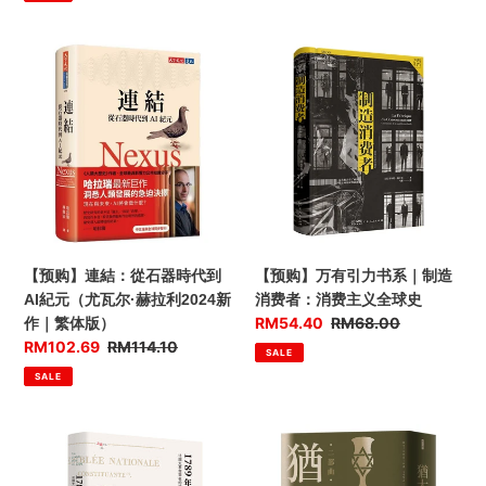
新
价
格
局
【预
【预
购】
购】
連
万
結：
有
從
引
石
力
器
书
時
系
代
｜
到
制
【预购】連結：從石器時代到
【预购】万有引力书系｜制造
AI
造
AI紀元（尤瓦尔·赫拉利2024新
消费者：消费主义全球史
紀
消
优
RM54.40
售
RM68.00
作｜繁体版）
元
费
惠
价
优
RM102.69
售
RM114.10
SALE
（尤
者：
价
惠
价
SALE
瓦
消
价
尔
费
·
主
【预
【预
赫
义
购】
购】
拉
全
1789
猶