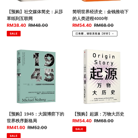
从
钱
莎
推
【预购】社交媒体简史：从莎
简明世界经济史：金钱推动下
草
动
草纸到互联网
的人类进程4000年
纸
下
优
RM38.40
售
RM48.00
优
RM54.40
售
RM68.00
到
的
惠
价
惠
价
SALE
已售罄，请联系客服【轩轩】～
互
人
价
价
联
类
网
进
【预
【预
程
购】
购】
4000
1945：
起
年
大
源：
国
万
博
物
弈
大
下
历
的
史
世
【预购】1945：大国博弈下的
【预购】起源：万物大历史
界
优
RM54.40
售
RM68.00
世界秩序新格局
秩
惠
价
优
RM41.60
售
RM52.00
SALE
序
价
惠
价
SALE